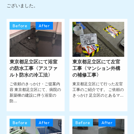
ございました。
Before
After
東京都足立区にて浴室
東京都足立区にて左官
の防水工事〈アスファ
工事〈マンション外構
ルト防水の冷工法〉
の補修工事〉
ご依頼のきっかけ・ご提案内
東京都足立区にて行った左官
容 東京都足立区にて、病院の
工事のご紹介です。 ご依頼の
新築棟の建設に伴う浴室の
きっかけ 足立区のとあるマ...
防...
Before
After
Before
After