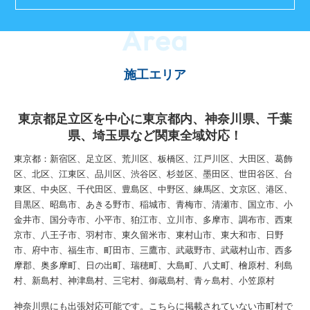
Area
施工エリア
東京都足立区を中心に東京都内、神奈川県、千葉
県、埼玉県など関東全域対応！
東京都：新宿区、足立区、荒川区、板橋区、江戸川区、大田区、葛飾
区、北区、江東区、品川区、渋谷区、杉並区、墨田区、世田谷区、台
東区、中央区、千代田区、豊島区、中野区、練馬区、文京区、港区、
目黒区、昭島市、あきる野市、稲城市、青梅市、清瀬市、国立市、小
金井市、国分寺市、小平市、狛江市、立川市、多摩市、調布市、西東
京市、八王子市、羽村市、東久留米市、東村山市、東大和市、日野
市、府中市、福生市、町田市、三鷹市、武蔵野市、武蔵村山市、西多
摩郡、奥多摩町、日の出町、瑞穂町、大島町、八丈町、檜原村、利島
村、新島村、神津島村、三宅村、御蔵島村、青ヶ島村、小笠原村
神奈川県にも出張対応可能です。こちらに掲載されていない市町村で